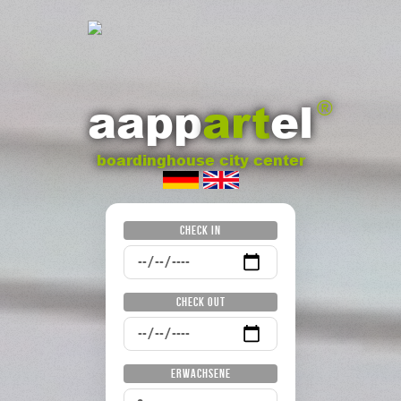
aapp
art
el
®
boardinghouse city center
Check In
Check Out
Erwachsene